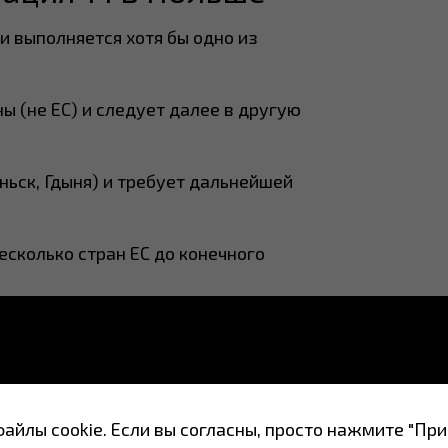
и выполняется хотя бы одно из
ы (не ЕС) и следует далее в другую
ньск, Гдыня) и требует дальнейшей
сколько стран ЕС до конечного
аны, прибывший авиа или морем в ЕС,
я в свободном обращении ЕС (то есть
сли перемещение происходит
йлы cookie. Если вы согласны, просто нажмите "При