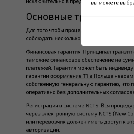
исключительно в пределах таможенной те
вы можете выбра
Основные требования 
Для того чтобы процедура T1 в Польше п
соблюдать несколько ключевых требовани
Финансовая гарантия. Принципал транзит
таможне финансовое обеспечение на сум
платежей. Гарантия может быть индивиду
гарантии
оформление T1 в Польше
невозмо
собственную генеральную гарантию, что 
оперативно без дополнительных согласов
Регистрация в системе NCTS. Вся процедур
через электронную систему NCTS (New Com
или перевозчик должен иметь доступ к э
авторизации.