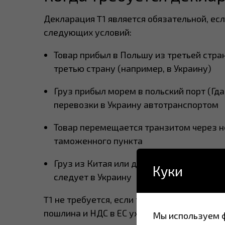
Декларация T1 является обязательной, есл
следующих условий:
Товар прибыл в Польшу из третьей стран
третью страну (например, в Украину)
Груз прибыл морем в польский порт (Гда
перевозки в Украину автотранспортом
Товар перемещается транзитом через не
таможенного пункта
Груз из Китая или другой азиатской стр
Куки
следует в Украину
T1 не требуется, если товар уже находитс
пошлина и НДС в ЕС уже уплачены) или е
Мы используем фа