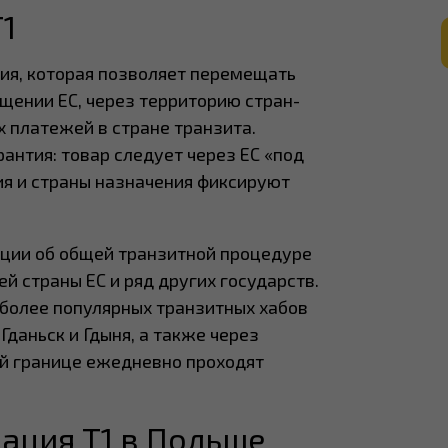
1
ия, которая позволяет перемещать
щении ЕС, через территорию стран-
 платежей в стране транзита.
нтия: товар следует через ЕС «под
ия и страны назначения фиксируют
нции об общей транзитной процедуре
й страны ЕС и ряд других государств.
иболее популярных транзитных хабов
Гданьск и Гдыня, а также через
й границе ежедневно проходят
рация T1 в Польше