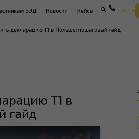
RU
астникам ВЭД
Новости
Кейсы
EN
ить декларацию T1 в Польше: пошаговый гайд
арацию T1 в
й гайд