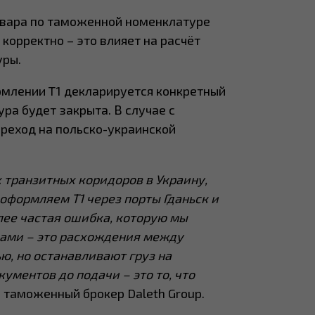
овара по таможенной номенклатуре
 корректно – это влияет на расчёт
уры.
млении T1 декларируется конкретный
ра будет закрыта. В случае с
ереход на польско-украинской
 транзитных коридоров в Украину,
оформляем T1 через порты Гданьск и
лее частая ошибка, которую мы
мами – это расхождения между
ю, но останавливают груз на
ументов до подачи – это то, что
 таможенный брокер Daleth Group.