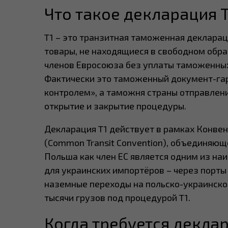
Что такое декларация T
T1 – это транзитная таможенная декларац
товары, не находящиеся в свободном обра
членов Евросоюза без уплаты таможенных
Фактически это таможенный документ-гара
контролем», а таможня страны отправлен
открытие и закрытие процедуры.
Декларация T1 действует в рамках Конве
(Common Transit Convention), объединяюще
Польша как член ЕС является одним из на
для украинских импортёров – через порты 
наземные переходы на польско-украинско
тысячи грузов под процедурой T1.
Когда требуется декла