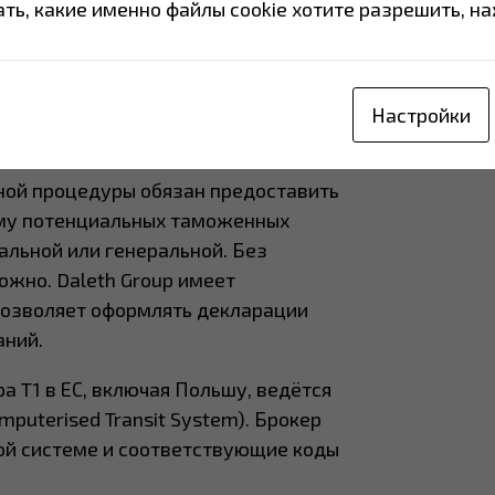
рритории ЕС.
ть, какие именно файлы cookie хотите разрешить, на
к оформлению T1
рошла без задержек, необходимо
Настройки
й.
ной процедуры обязан предоставить
му потенциальных таможенных
альной или генеральной. Без
жно. Daleth Group имеет
позволяет оформлять декларации
аний.
а T1 в ЕС, включая Польшу, ведётся
puterised Transit System). Брокер
той системе и соответствующие коды