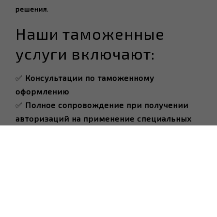
решения
.
Наши таможенные
услуги включают:
✅
Консультации по таможенному
оформлению
✅
Полное сопровождение при получении
авторизаций на применение специальных
таможенных режимов
, в частности:
временный ввоз;
переработка на таможенной территории;
переработка за пределами таможенной
территории.
Мы поможем вам: