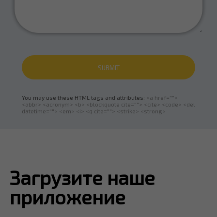
SUBMIT
You may use these HTML tags and attributes:
<a href="">
<abbr> <acronym> <b> <blockquote cite=""> <cite> <code> <del
datetime=""> <em> <i> <q cite=""> <strike> <strong>
Загрузите наше
приложение​