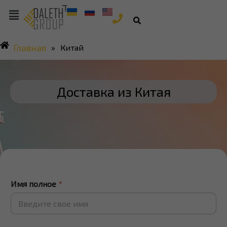
Главная
»
Китай
Доставка из Китая
Имя полное
*