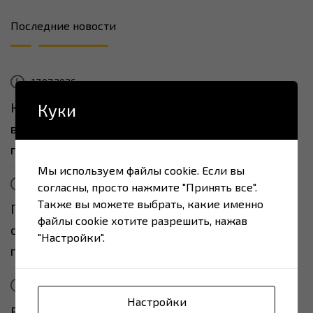
Последние новости
17.07.2026
Как ритейлу найти надёжного производителя
Куки
в Украине: 7 вопросов, которые нужно задать
перед первым контрактом
Мы используем файлы cookie. Если вы
17.07.2026
согласны, просто нажмите "Принять все".
Также вы можете выбрать, какие именно
Почему израильский ритейл всё чаще
файлы cookie хотите разрешить, нажав
смотрит на украинских производителей
"Настройки".
продуктов питания
17.07.2026
Настройки
Private label из Украины: от идеи до полки за