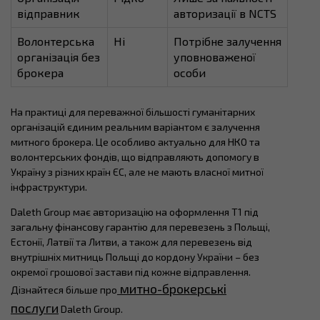
відправник
авторизації в NCTS
Волонтерська
Ні
Потрібне залучення
організація без
уповноваженої
брокера
особи
На практиці для переважної більшості гуманітарних
організацій єдиним реальним варіантом є залучення
митного брокера. Це особливо актуально для НКО та
волонтерських фондів, що відправляють допомогу в
Україну з різних країн ЄС, але не мають власної митної
інфраструктури.
Daleth Group має авторизацію на оформлення T1 під
загальну фінансову гарантію для перевезень з Польщі,
Естонії, Латвії та Литви, а також для перевезень від
внутрішніх митниць Польщі до кордону України – без
окремої грошової застави під кожне відправлення.
митно-брокерські
Дізнайтеся більше про
послуги
Daleth Group.