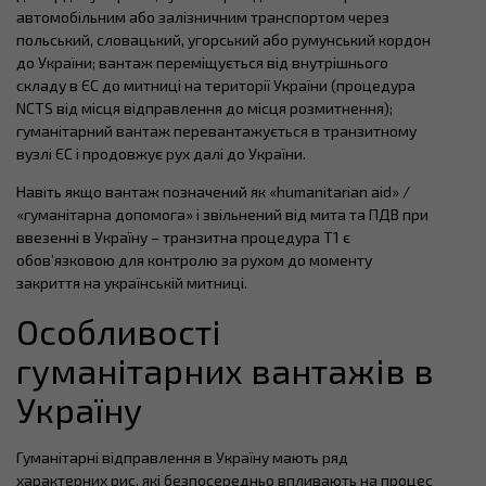
автомобільним або залізничним транспортом через
польський, словацький, угорський або румунський кордон
до України; вантаж переміщується від внутрішнього
складу в ЄС до митниці на території України (процедура
NCTS від місця відправлення до місця розмитнення);
гуманітарний вантаж перевантажується в транзитному
вузлі ЄС і продовжує рух далі до України.
Навіть якщо вантаж позначений як «humanitarian aid» /
«гуманітарна допомога» і звільнений від мита та ПДВ при
ввезенні в Україну – транзитна процедура T1 є
обов’язковою для контролю за рухом до моменту
закриття на українській митниці.
Особливості
гуманітарних вантажів в
Україну
Гуманітарні відправлення в Україну мають ряд
характерних рис, які безпосередньо впливають на процес