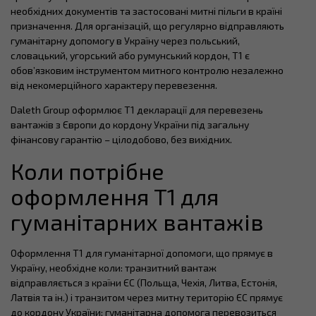
необхідних документів та застосовані митні пільги в країні
призначення. Для організацій, що регулярно відправляють
гуманітарну допомогу в Україну через польський,
словацький, угорський або румунський кордон, T1 є
обов’язковим інструментом митного контролю незалежно
від некомерційного характеру перевезення.
Daleth Group оформлює T1 декларації для перевезень
вантажів з Європи до кордону України під загальну
фінансову гарантію – цілодобово, без вихідних.
Коли потрібне
оформлення T1 для
гуманітарних вантажів
Оформлення T1 для гуманітарної допомоги, що прямує в
Україну, необхідне коли: транзитний вантаж
відправляється з країни ЄС (Польща, Чехія, Литва, Естонія,
Латвія та ін.) і транзитом через митну територію ЄС прямує
до кордону України; гуманітарна допомога перевозиться