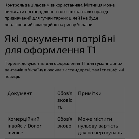
Контроль за цільовим використанням. Митниця може
вимагати підтвердження того, що вантаж справді
призначений для гуманітарних цілей і не буде
реалізований комерційно на ринку України.
Які документи потрібні
для оформлення T1
Перелік документів для оформлення T1 для гуманітарних
вантажів в Україну включає як стандартні, так і специфічні
позиції.
Документ
Обов’я
Примітки
зковіс
ть
Комерційний
Обов’я
Може містити
інвойс / Donor
зково
нульову вартість
invoice
для пожертвувань