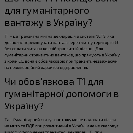
для гуманітарного
вантажу в Україну?
T1 – це транзитна митна декларація в системі NCTS, яка
дозволяє переміщувати вантаж через митну територію ЄС
без сплати мита на кожній транзитній ділянці. Для
гуманітарних транзитних вантажів, що прямують в Україну
з країн ЄС, вона є обов’язковою при транзиті, незважаючи
на некомерційний характер відправлення.
Чи обов’язкова T1 для
гуманітарної допомоги в
Україну?
Так. Гуманітарний статус вантажу може надавати пільги
на мито та ПДВ при розмитненні в Україні, але не скасовує
вимогу оформлення транзитної декларації T1 при