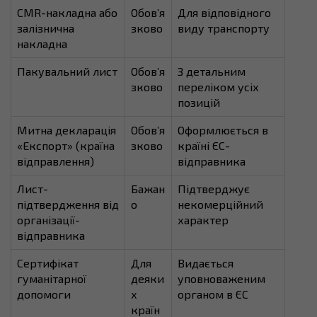
CMR-накладна або
Обов’я
Для відповідного
залізнична
зково
виду транспорту
накладна
Пакувальний лист
Обов’я
З детальним
зково
переліком усіх
позицій
Митна декларація
Обов’я
Оформлюється в
«Експорт» (країна
зково
країні ЄС-
відправлення)
відправника
Лист-
Бажан
Підтверджує
підтвердження від
о
некомерційний
організації-
характер
відправника
Сертифікат
Для
Видається
гуманітарної
деяки
уповноваженим
допомоги
х
органом в ЄС
країн