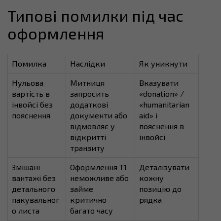
Типові помилки під час
оформлення
Помилка
Наслідки
Як уникнути
Нульова
Митниця
Вказувати
вартість в
запросить
«donation» /
інвойсі без
додаткові
«humanitarian
пояснення
документи або
aid» і
відмовляє у
пояснення в
відкритті
інвойсі
транзиту
Змішані
Оформлення T1
Деталізувати
вантажі без
неможливе або
кожну
детального
займе
позицію до
пакувальног
критично
рядка
о листа
багато часу