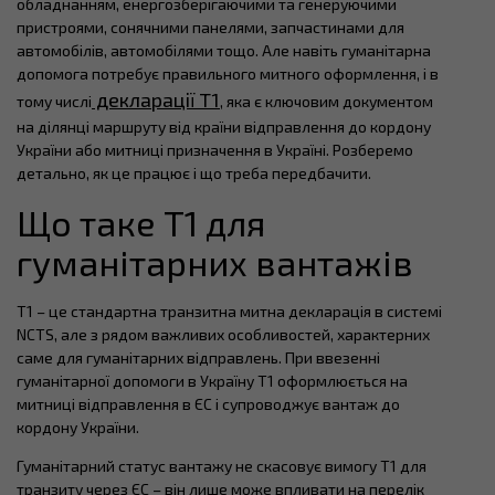
обладнанням, енергозберігаючими та генеруючими
пристроями, сонячними панелями, запчастинами для
автомобілів, автомобілями тощо. Але навіть гуманітарна
допомога потребує правильного митного оформлення, і в
декларації T1
тому числі
, яка є ключовим документом
на ділянці маршруту від країни відправлення до кордону
України або митниці призначення в Україні. Розберемо
детально, як це працює і що треба передбачити.
Що таке T1 для
гуманітарних вантажів
T1 – це стандартна транзитна митна декларація в системі
NCTS, але з рядом важливих особливостей, характерних
саме для гуманітарних відправлень. При ввезенні
гуманітарної допомоги в Україну T1 оформлюється на
митниці відправлення в ЄС і супроводжує вантаж до
кордону України.
Гуманітарний статус вантажу не скасовує вимогу T1 для
транзиту через ЄС – він лише може впливати на перелік