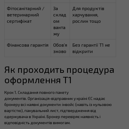
Фітосанітарний /
За
Для продуктів
ветеринарний
склад
харчування,
сертифікат
ом
рослин тощо
ванта
жу
Фінансова гарантія
Обов’я
Без гарантії T1 не
зково
відкрити
Як проходить процедура
оформлення T1
Крок 1. Складання повного пакету
документів. Організація-відправник у країні ЄС надає
брокеру всі наявні документи: інвойс (навіть із нульовою
вартістю), пакувальний лист, підтвердження від
одержувача в Україні. Брокер перевіряє наявність і
відповідність документів вимогам.