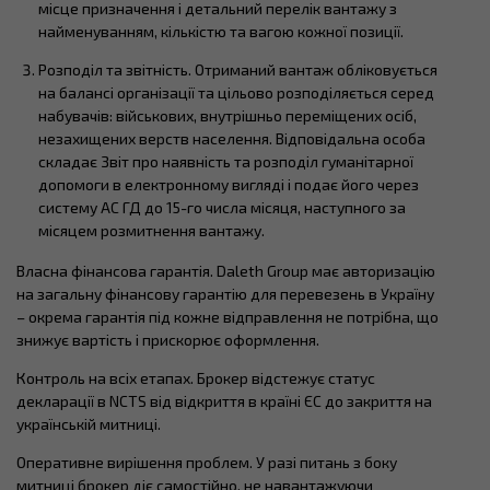
місце призначення і детальний перелік вантажу з
найменуванням, кількістю та вагою кожної позиції.
Розподіл та звітність. Отриманий вантаж обліковується
на балансі організації та цільово розподіляється серед
набувачів: військових, внутрішньо переміщених осіб,
незахищених верств населення. Відповідальна особа
складає Звіт про наявність та розподіл гуманітарної
допомоги в електронному вигляді і подає його через
систему АС ГД до 15-го числа місяця, наступного за
місяцем розмитнення вантажу.
Власна фінансова гарантія. Daleth Group має авторизацію
на загальну фінансову гарантію для перевезень в Україну
– окрема гарантія під кожне відправлення не потрібна, що
знижує вартість і прискорює оформлення.
Контроль на всіх етапах. Брокер відстежує статус
декларації в NCTS від відкриття в країні ЄС до закриття на
українській митниці.
Оперативне вирішення проблем. У разі питань з боку
митниці брокер діє самостійно, не навантажуючи