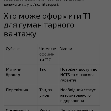
допомога» на українській стороні.
Хто може оформити T1
для гуманітарного
вантажу
Суб’єкт
Чи може
Умови
оформи
ти T1?
Митний
Так
Потрібен доступ до
брокер
NCTS та фінансова
гарантія
Перевізник
Так, за
Необхідний статус
умов
авторизованого
відправника
Організація-
Рідко
Лише за наявності