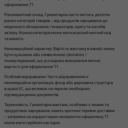
оформлення T1.
Різноманітний склад. Гуманітарка часто містить десятки
різних категорій товарів – від продуктів харчування до
медичного обладнання, генераторів, одягу та засобів
зв’язку. Кожна категорія може мати власний митний код
та вимоги.
Некомерційний характер. Вартість вантажу в інвойсі може
бути нульовою або символічною (donation /
пожертвування), що ускладнює визначення митної
вартості для оформлення T1.
Особливі відправники. Часто відправником є
некомерційна організація, фонд або державна структура
в країні ЄС, що впливає на перелік необхідних
підтверджуючих документів.
Терміновість. Гуманітарні вантажі, особливо з ліками та
продуктами харчування, мають критичні терміни доставки
– затримка на кордоні через некоректно оформлену T1
може мати серйозні наслідки.