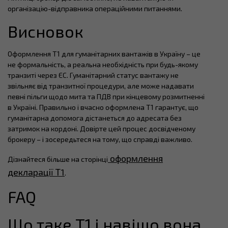
організацію-відправника операційними питаннями.
Висновок
Оформлення T1 для гуманітарних вантажів в Україну – це
не формальність, а реальна необхідність при будь-якому
транзиті через ЄС. Гуманітарний статус вантажу не
звільняє від транзитної процедури, але може надавати
певні пільги щодо мита та ПДВ при кінцевому розмитненні
в Україні. Правильно і вчасно оформлена T1 гарантує, що
гуманітарна допомога дістанеться до адресата без
затримок на кордоні. Довірте цей процес досвідченому
брокеру – і зосередьтеся на тому, що справді важливо.
оформлення
Дізнайтеся більше на сторінці
декларації Т1
.
FAQ
Що таке T1 і навіщо вона