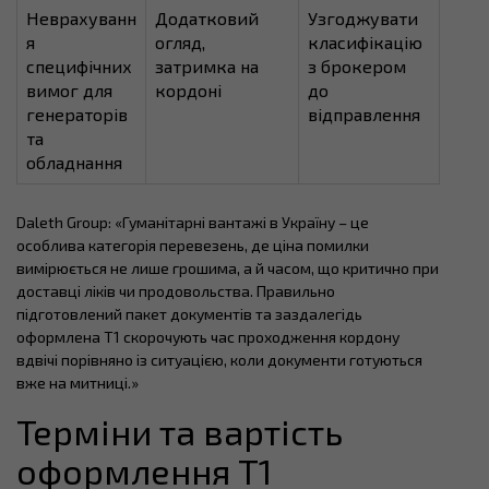
Неврахуванн
Додатковий
Узгоджувати
я
огляд,
класифікацію
специфічних
затримка на
з брокером
вимог для
кордоні
до
генераторів
відправлення
та
обладнання
Daleth Group: «Гуманітарні вантажі в Україну – це
особлива категорія перевезень, де ціна помилки
вимірюється не лише грошима, а й часом, що критично при
доставці ліків чи продовольства. Правильно
підготовлений пакет документів та заздалегідь
оформлена T1 скорочують час проходження кордону
вдвічі порівняно із ситуацією, коли документи готуються
вже на митниці.»
Терміни та вартість
оформлення T1