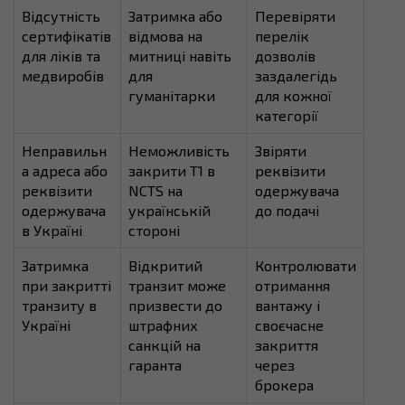
Відсутність
Затримка або
Перевіряти
сертифікатів
відмова на
перелік
для ліків та
митниці навіть
дозволів
медвиробів
для
заздалегідь
гуманітарки
для кожної
категорії
Неправильн
Неможливість
Звіряти
а адреса або
закрити T1 в
реквізити
реквізити
NCTS на
одержувача
одержувача
українській
до подачі
в Україні
стороні
Затримка
Відкритий
Контролювати
при закритті
транзит може
отримання
транзиту в
призвести до
вантажу і
Україні
штрафних
своєчасне
санкцій на
закриття
гаранта
через
брокера