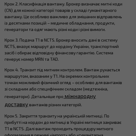
Крок 2. Класифікація вантажу. Брокер визначає митні коди
(CN) для кожної категорії товарів у складі гуманітарного
вантажу. Це особливо важливо для змішаних відправлень
із десятками позицій – медичне обладнання, продукти,
генератори та одяг мають різні коди і різні вимоги.
Крок 3. Подача T1 в NCTS. Брокер вносить дані в систему
NCTS, вказує маршрут до кордону України, транспортний
засіб і обирає відповідну фінансову гарантію. Система
генерує номер MRN та TAD.
Крок 4. Транзит під митним контролем. Вантаж рухається
маршрутом, вказаним у T1. На окремих контрольних
точках можливий фізичний огляд – особливо для вантажів
зі складним або специфічним складом (медтехніка,
міжнародну
генератори). Детальніше про
доставку
вантажів різних категорій.
Крок 5. Закриття транзиту на українській митниці. По
прибутті на кордон до митниці в Україні митниця закриває
T1 в NCTS. Далі вантаж проходить процедуру митного
оформлення в режимі «імпорт» або «гуманітарна