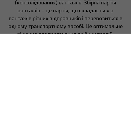
(консолідованих) вантажів. Збірна партія
вантажів – це партія, що складається з
вантажів різних відправників і перевозиться в
одному транспортному засобі. Це оптимальне
рішення для постачання дрібних партій.
Митно-брокерські
послуги
Наші спеціалісти з митного оформлення допоможуть
швидко та безперешкодно пройти всі митні
процедури. Ми беремо на себе відповідальність за
підготовку та подання всіх необхідних документів,
мінімізуючи ризики затримок і штрафів. Завдяки
нашій підтримці ваші товари легко перетинають
кордони, а ви економите час і ресурси.