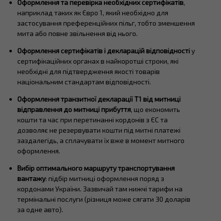
Оформлення та перевірка необхідних сертифікатів
,
наприклад таких як Євро 1, який необхідно для
застосування преференційних пільг, тобто зменшення
мита або повне звільнення від нього.
Оформлення сертифікатів і декларацій відповідності
у
сертифікаційних органах в найкоротші строки, які
необхідні для підтвердження якості товарів
національним стандартам відповідності.
Оформлення транзитної декларації Т1
від митниці
відправлення до митниці прибуття
, що економить
кошти та час при перетинанні кордонів з ЄС та
дозволяє не резервувати кошти під митні платежі
заздалегідь, а сплачувати їх вже в момент митного
оформлення.
Вибір оптимального маршруту транспортування
вантажу
: підбір митниці оформлення поряд з
кордонами України. Зазвичай там нижчі тарифи на
термінальні послуги (різниця може сягати 30 доларів
за одне авто).