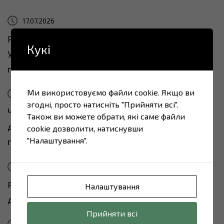
17.07.2026
Як ритейлу знайти надійного виробника в
Кукі
Україні: 7 питань, які треба задати перед
першим контрактом
Ми використовуємо файли cookie. Якщо ви
17.07.2026
згодні, просто натисніть "Прийняти всі".
Чому ізраїльський ритейл все частіше
Також ви можете обрати, які саме файли
дивиться на українських виробників харчових
cookie дозволити, натиснувши
"Налаштування".
продуктів
17.07.2026
Private label з України: від ідеї до полиці за 90
Налаштування
днів
Прийняти всі