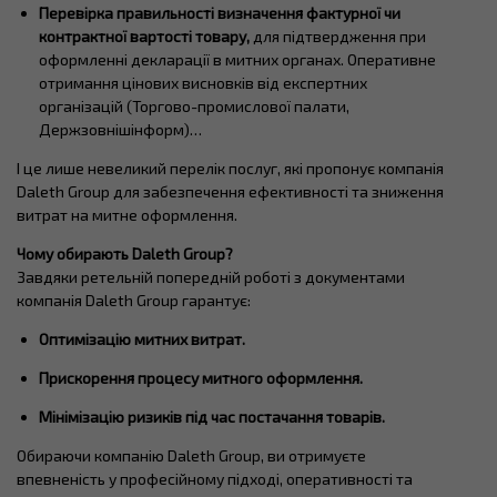
Перевірка правильності визначення фактурної чи
контрактної вартості товару
,
для підтвердження при
оформленні декларації в митних органах. Оперативне
отримання цінових висновків від експертних
організацій (Торгово-промислової палати,
Держзовнішінформ)…
І це лише невеликий перелік послуг, які пропонує компанія
Daleth Group для забезпечення ефективності та зниження
витрат на митне оформлення.
Чому обирають
Daleth
Group
?
Завдяки ретельній попередній роботі з документами
компанія Daleth Group гарантує:
Оптимізацію митних витрат.
Прискорення процесу митного оформлення.
Мінімізацію ризиків під час постачання товарів.
Обираючи компанію Daleth Group, ви отримуєте
впевненість у професійному підході, оперативності та