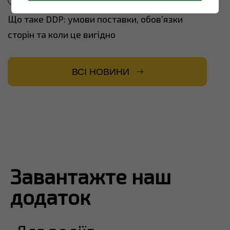
13.07.2026
Що таке DDP: умови поставки, обов’язки
сторін та коли це вигідно
ВСІ НОВИНИ
Завантажте наш
додаток