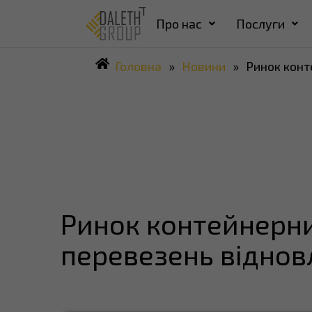
Про нас
Послуги
Головна
»
Новини
»
Ринок конт
Ринок контейнерн
перевезень відно