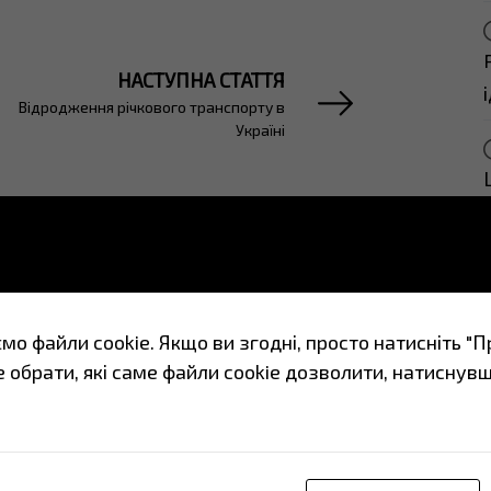
НАСТУПНА СТАТТЯ
Відродження річкового транспорту в
Україні
о файли cookie. Якщо ви згодні, просто натисніть "Пр
 обрати, які саме файли cookie дозволити, натиснув