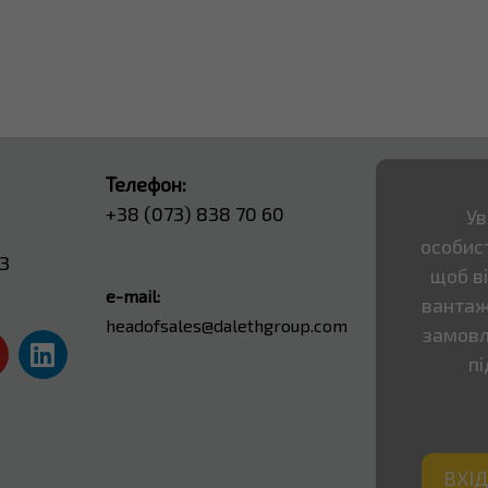
Телефон:
+38 (073) 838 70 60
Ув
особист
13
щоб в
e-mail:
вантаж
headofsales@dalethgroup.com
замовл
пі
ВХІД