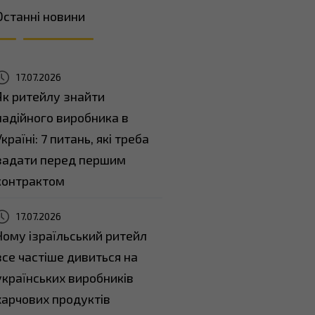
Останні новини
17.07.2026
Як ритейлу знайти
надійного виробника в
Україні: 7 питань, які треба
задати перед першим
контрактом
17.07.2026
Чому ізраїльський ритейл
все частіше дивиться на
українських виробників
харчових продуктів