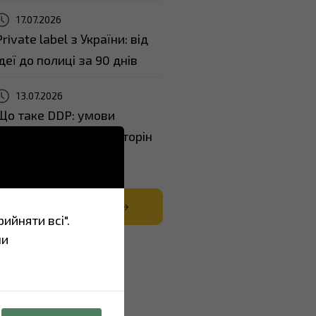
17.07.2026
Private label з України: від
ідеї до полиці за 90 днів
13.07.2026
Що таке DDP: умови
поставки, обов’язки сторін
та коли це вигідно
ВСІ НОВИНИ
ийняти всі".
ши