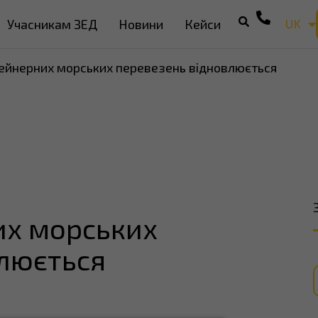
UK
Учасникам ЗЕД
Новини
Кейси
EN
ейнерних морських перевезень відновлюється
их морських
влюється