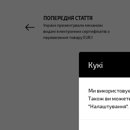
ПОПЕРЕДНЯ СТАТТЯ
Україні презентували механізм
видачі електронних сертифікатів з
перевезення товару EUR.1
Кукі
Ми використовуєм
Також ви можете
"Налаштування".