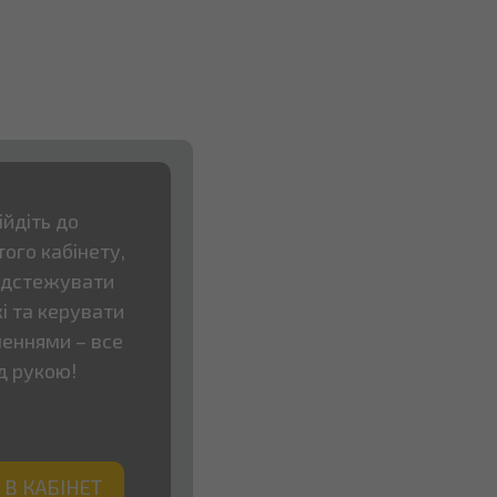
ійдіть до
ого кабінету,
ідстежувати
і та керувати
еннями – все
д рукою!
 В КАБІНЕТ