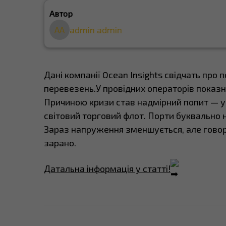
Автор
AA
admin admin
Дані компанії Ocean Insights свідчать про
перевезень.У провідних операторів показн
Причиною кризи став надмірний попит — у
світовий торговий флот. Порти буквально 
Зараз напруження зменшується, але говор
зарано.
Датальна інформація у статті!