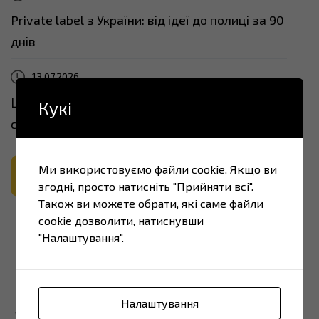
Private label з України: від ідеї до полиці за 90
днів
13.07.2026
Що таке DDP: умови поставки, обов’язки
Кукі
сторін та коли це вигідно
Ми використовуємо файли cookie. Якщо ви
ВСІ НОВИНИ
згодні, просто натисніть "Прийняти всі".
Також ви можете обрати, які саме файли
cookie дозволити, натиснувши
"Налаштування".
Налаштування