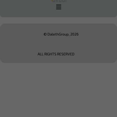
© DalethGroup, 2026
ALL RIGHTS RESERVED