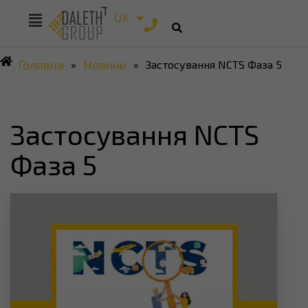
RU
UK
EN
Головна
Новини
»
»
Застосування NCTS Фаза 5
Застосування NCTS
Фаза 5