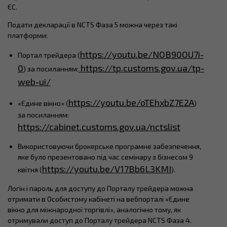
ЄС.
Подати декларації в NCTS Фаза 5 можна через такі
платформи:
https://youtu.be/NOB90OU7i-
Портал трейдера (
0
https://tp.customs.gov.ua/tp-
) за посиланням:
web-ui/
https://youtu.be/oTEhxbZ7E2A
«Єдине вікно» (
)
за посиланням:
https://cabinet.customs.gov.ua/nctslist
Використовуючи брокерське програмне забезпечення,
яке було презентовано під час семінару з бізнесом 9
https://youtu.be/V17Bb6L3KMI
квітня (
).
Логін і пароль для доступу до Порталу трейдера можна
отримати в Особистому кабінеті на вебпорталі «Єдине
вікно для міжнародної торгівлі», аналогічно тому, як
отримували доступ до Порталу трейдера NCTS Фаза 4.