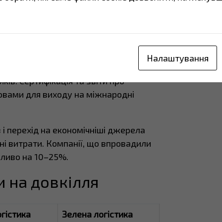
анізм коригування вуглецевого
про викиди постійно розширюються.
ткнеться зі зростанням фіскального
Налаштування
 та США дедалі частіше включають
ків. Сертифікація та звіти про
овами для виходу на міжнародні
 і перехід на економічніші джерела
і витрати. Компанії, що впровадили
аливо на 10–25%.
и на довкілля
огістика
Зелена логістика