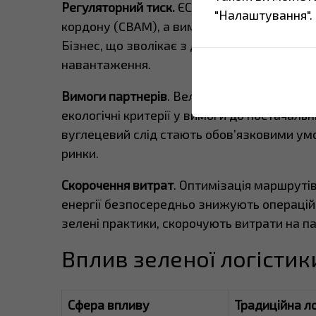
Регуляторний тиск.
ЄС вже запровадив мех
"Налаштування".
кордону (CBAM), а вимоги щодо звітності 
Бізнес, що зволікає з декарбонізацією, зі
навантаження.
Вимоги партнерів
. Великі корпорації з ЄС
екологічні критерії у вимоги до постачальни
вуглецевий слід стають обов’язковими ум
ринки.
Скорочення витрат
. Оптимізація маршрутів
енергії безпосередньо знижують операційн
зелені практики, скорочують витрати на п
Вплив зеленої логістик
Сфера впливу
Традиційна л