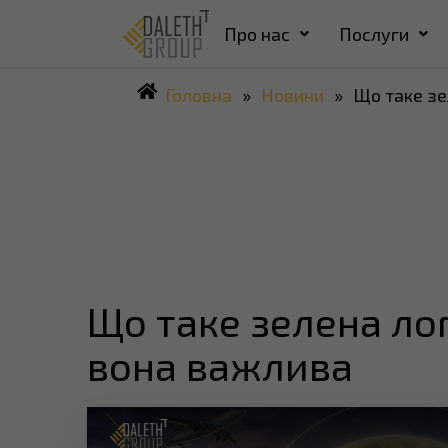
Про нас
Послуги
Головна
»
Новини
»
Що таке зе
Що таке зелена лог
вона важлива