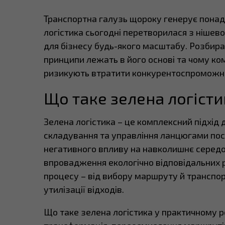
Транспортна галузь щороку генерує понад 
логістика сьогодні перетворилася з нішево
для бізнесу будь-якого масштабу. Розбирає
принципи лежать в його основі та чому ком
ризикують втратити конкурентоспроможні
Що таке зелена логісти
Зелена логістика – це комплексний підхід 
складування та управління ланцюгами пос
негативного впливу на навколишнє серед
впровадження екологічно відповідальних р
процесу – від вибору маршруту й транспо
утилізації відходів.
Що таке зелена логістика у практичному р