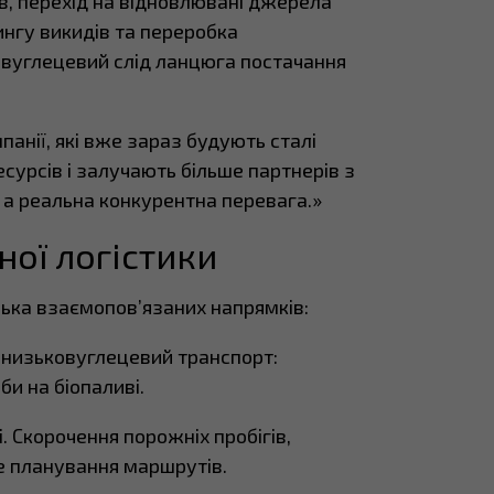
, перехід на відновлювані джерела
нгу викидів та переробка
 вуглецевий слід ланцюга постачання
анії, які вже зараз будують сталі
урсів і залучають більше партнерів з
, а реальна конкурентна перевага.»
ної логістики
лька взаємопов’язаних напрямків:
– низьковуглецевий транспорт:
би на біопаливі.
. Скорочення порожніх пробігів,
е планування маршрутів.