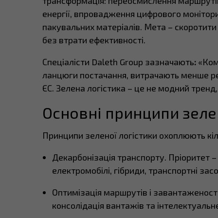
трансформація: переосмислення маршрутів
енергії, впровадження цифрового монітори
пакувальних матеріалів. Мета – скоротити
без втрати ефективності.
Спеціалісти Daleth Group зазначають
:
«Комп
ланцюги постачання, витрачають менше рес
ЄС. Зелена логістика – це не модний тренд
Основні принципи зеле
Принципи зеленої логістики охоплюють кі
Декарбонізація транспорту. Пріоритет 
електромобілі, гібриди, транспортні засо
Оптимізація маршрутів і завантаженості
консолідація вантажів та інтелектуальн