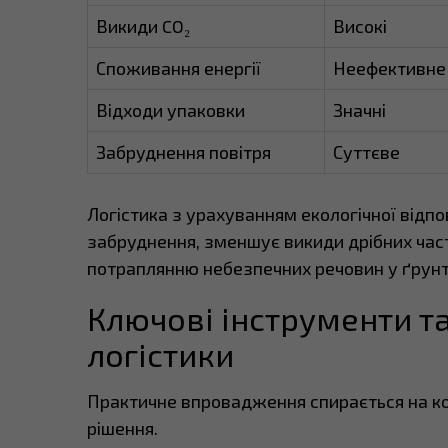
Викиди CO₂
Високі
Споживання енергії
Неефективне
Відходи упаковки
Значні
Забруднення повітря
Суттєве
Логістика з урахуванням екологічної відп
забруднення, зменшує викиди дрібних част
потраплянню небезпечних речовин у ґрунт 
Ключові інструменти та
логістики
Практичне впровадження спирається на кон
рішення.