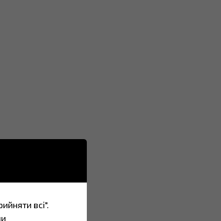
ийняти всі".
ши