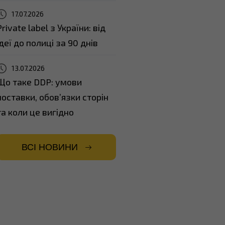
17.07.2026
Private label з України: від
ідеї до полиці за 90 днів
13.07.2026
Що таке DDP: умови
поставки, обов’язки сторін
та коли це вигідно
ВСІ НОВИНИ