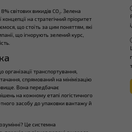
8% світових викидів CO₂. Зелена
ї концепції на стратегічний пріоритет
мося, що стоїть за цим поняттям, які
панії, що ігнорують зелений курс,
сть.
ка
до організації транспортування,
тачання, спрямований на мінімізацію
овище. Вона передбачає
ішень на кожному етапі логістичного
ртного засобу до упаковки вантажу й
озумінні? Це системна