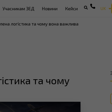
UK
Учасникам ЗЕД
Новини
Кейси
EN
лена логістика та чому вона важлива
істика та чому