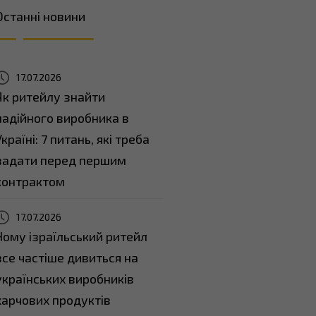
Останні новини
17.07.2026
Як ритейлу знайти
надійного виробника в
Україні: 7 питань, які треба
задати перед першим
контрактом
17.07.2026
Чому ізраїльський ритейл
все частіше дивиться на
українських виробників
харчових продуктів