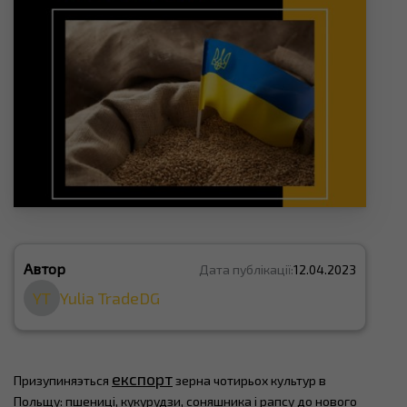
Автор
Дата публікації:
12.04.2023
YT
Yulia TradeDG
експорт
Призупиняэться
зерна чотирьох культур в
Польщу: пшениці, кукурудзи, соняшника і рапсу до нового