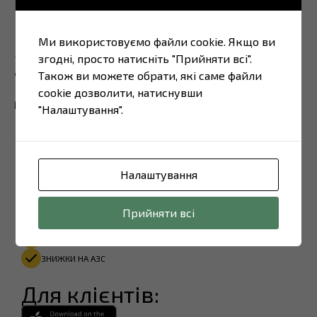
Ми використовуємо файли cookie. Якщо ви
Завантажте наш
згодні, просто натисніть "Прийняти всі".
Також ви можете обрати, які саме файли
додаток
cookie дозволити, натиснувши
"Налаштування".
Для водіїв:
Налаштування
ПЕРЕГЛЯД ОНЛАЙН-КАМЕР НА ПУНКТАХ ПРОПУСКУ
Прийняти всі
НАДАННЯ ДЕКЛАРАЦІЇ НА КПП ЧЕРЕЗ QR-КОД
ВІДОБРАЖЕННЯ ГЕОЛОКАЦІЇ ВОДІЯ В РЕАЛТАЙМІ
ЗНИЖКИ НА АЗС
Для клієнтів: