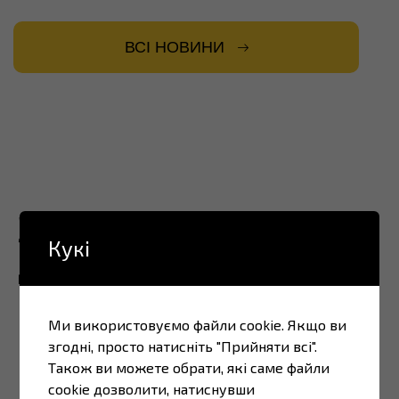
ВСІ НОВИНИ
Завантажте наш
Кукі
додаток
Для водіїв:
Ми використовуємо файли cookie. Якщо ви
згодні, просто натисніть "Прийняти всі".
Також ви можете обрати, які саме файли
cookie дозволити, натиснувши
ПЕРЕГЛЯД ОНЛАЙН-КАМЕР НА ПУНКТАХ ПРОПУСКУ